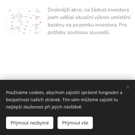
Drobnější akce, na žádost investora
jsem udělal situační výkres umístění
bazénu na pozemku investora. Pro
potřeby souhlasu sousedů.
Používáme cookies, abychom zajistili správné fungování a
bezpečnost našich stránek. Tím vám můžeme zajistit tu
Ing. Radek ŠVEC 777 676 191 radek-svec@email.cz
nejlepší zkušenost při jejich návštěvě.
www.radek-svec.cz
Přijmout nezbytné
Přijmout vše
Vytvořeno službou
Webnode
Cookies