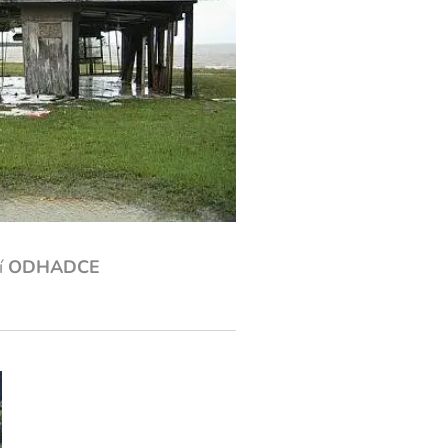
dí
ODHADCE