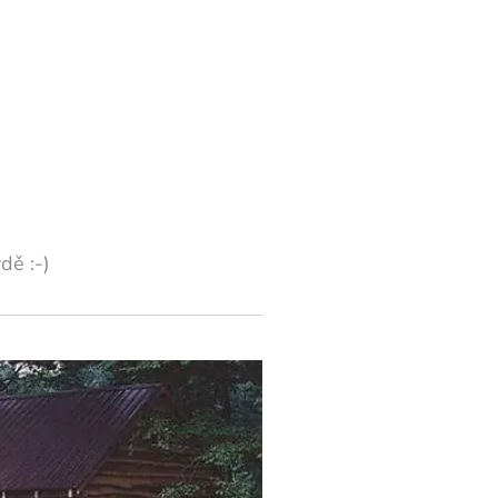
dě :-)