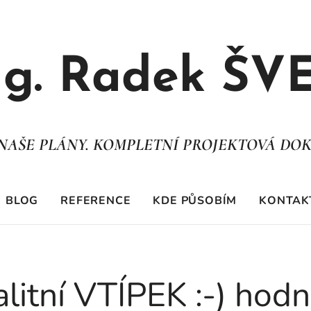
ng. Radek ŠV
. NAŠE PLÁNY. KOMPLETNÍ PROJEKTOVÁ DO
BLOG
REFERENCE
KDE PŮSOBÍM
KONTAK
litní VTÍPEK :-) hod