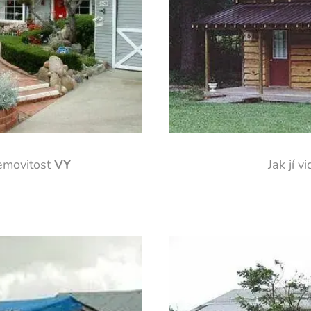
nemovitost
VY
Jak jí v