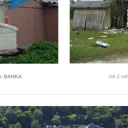
Jak jí vi
še
BANKA