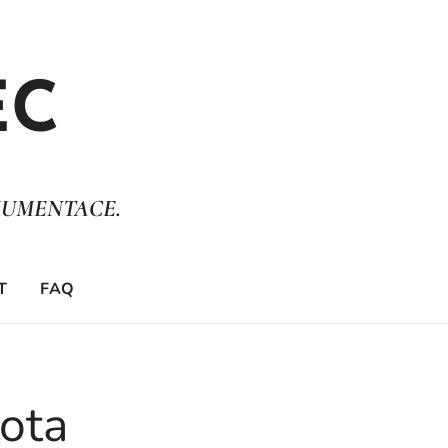
EC
KUMENTACE.
T
FAQ
nota