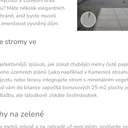
nevychází a stavební úřad
tu? Máte několik elegantních
chránit, aniž byste museli
 zmenšovat vysněný dům.
se stromy ve
ejefektivnější způsob, jak získat chybějící metry čistě pa
ho územních plánů (jako například v Kamenici) obsahu
ezdu nebo terasy integrujete strom s minimálním vege
řad vám do bilance započítá bonusových 25 m2 plochy z
lažby, ale tabulkově získáte šestinásobek.
chy na zelené
 metrů zeleně a na zahradě už není místo, podívejte se