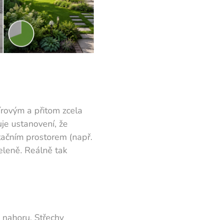
pírovým a přitom zcela
je ustanovení, že
tačním prostorem (např.
eleně. Reálně tak
 nahoru. Střechy