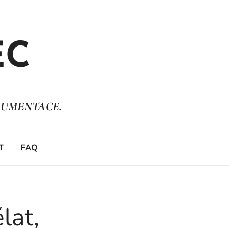
EC
KUMENTACE.
T
FAQ
lat,