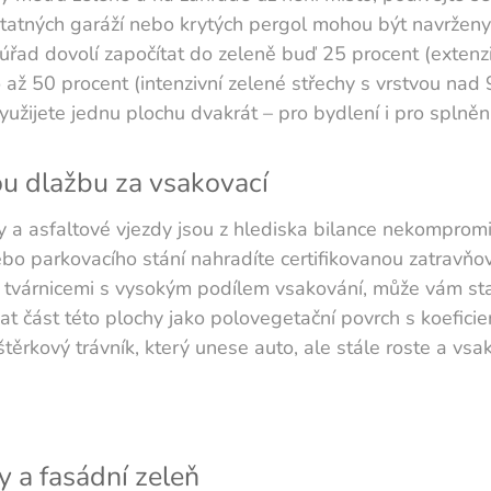
atných garáží nebo krytých pergol mohou být navrženy 
úřad dovolí započítat do zeleně buď 25 procent (extenzi
až 50 procent (intenzivní zelené střechy s vrstvou nad
yužijete jednu plochu dvakrát – pro bydlení i pro splnění
u dlažbu za vsakovací
 a asfaltové vjezdy jsou z hlediska bilance nekompromi
ebo parkovacího stání nahradíte certifikovanou zatravň
 tvárnicemi s vysokým podílem vsakování, může vám stav
at část této plochy jako polovegetační povrch s koeficie
štěrkový trávník, který unese auto, ale stále roste a vs
y a fasádní zeleň