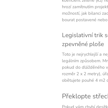
koeficient zeleně (kz) 
hrozí zamítnutím projek
možností, jak bilanci za
bourat postavené nebo
Legislativní trik 
zpevněné ploše
Toto je nejrychlejší a n
legálním způsobem. Mno
pokud do dlážděného vj
rozměr 2 x 2 metry), ú
obětujete pouhé 4 m2 d
Překlopte stře
Pokud vám chybí desítky