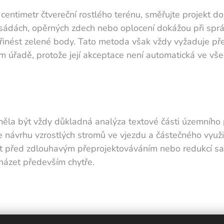
centimetr čtvereční rostlého terénu, směřujte projekt d
asádách, opěrných zdech nebo oplocení dokážou při sp
přinést zelené body. Tato metoda však vždy vyžaduje př
 úřadě, protože její akceptace není automatická ve vše
měla být vždy důkladná analýza textové části územního 
 návrhu vzrostlých stromů ve vjezdu a částečného využi
it před zdlouhavým přeprojektováváním nebo redukcí 
házet především chytře.