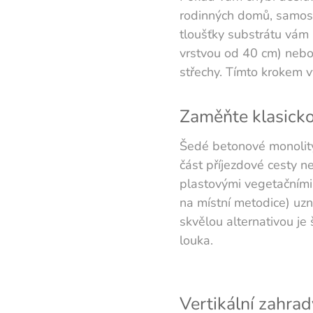
rodinných domů, samost
tloušťky substrátu vám 
vrstvou od 40 cm) nebo 
střechy. Tímto krokem v
Zaměňte klasicko
Šedé betonové monolity
část příjezdové cesty n
plastovými vegetačními
na místní metodice) uzn
skvělou alternativou je 
louka.
Vertikální zahrad