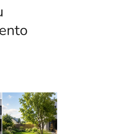
u
cento