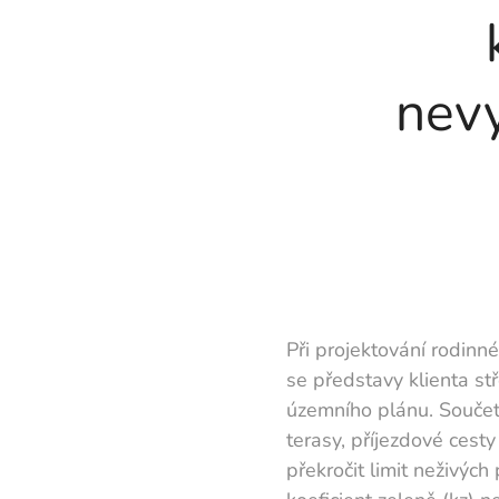
nevy
Při projektování rodinn
se představy klienta stř
územního plánu. Součet
terasy, příjezdové ces
překročit limit neživých