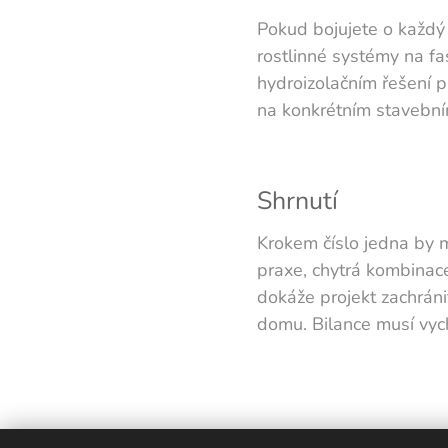
Pokud bojujete o každý 
rostlinné systémy na f
hydroizolačním řešení 
na konkrétním stavebním
Shrnutí
Krokem číslo jedna by 
praxe, chytrá kombinace
dokáže projekt zachrán
domu. Bilance musí vyc