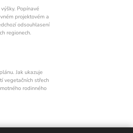
o výšky. Popínavé
rávném projektovém a
edchozí odsouhlasení
ch regionech.
plánu. Jak ukazuje
tí vegetačních střech
samotného rodinného