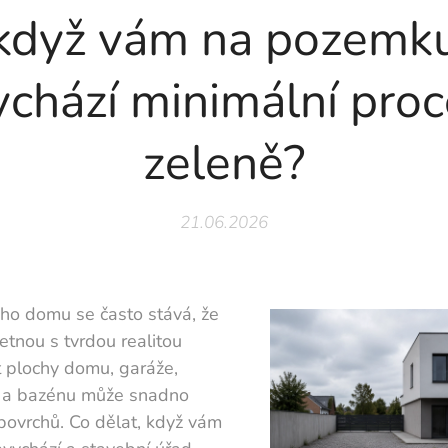
když vám na pozemk
chází minimální pro
zeleně?
21.06.2026
ého domu se často stává, že
etnou s tvrdou realitou
 plochy domu, garáže,
ty a bazénu může snadno
 povrchů. Co dělat, když vám